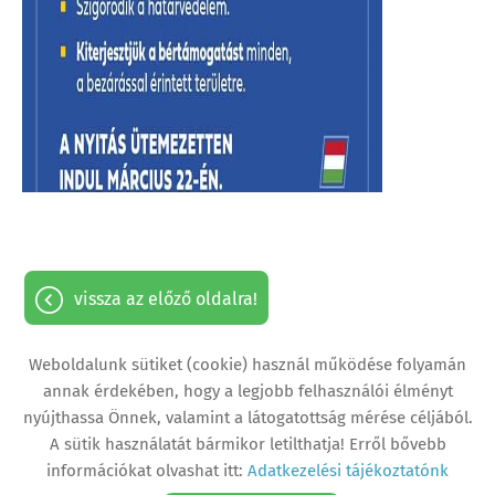
vissza az előző oldalra!
Weboldalunk sütiket (cookie) használ működése folyamán
annak érdekében, hogy a legjobb felhasználói élményt
nyújthassa Önnek, valamint a látogatottság mérése céljából.
Oldal információk
Adatkezelési tájékoztató
A sütik használatát bármikor letilthatja! Erről bővebb
Impresszum
Sütik kezelése
információkat olvashat itt:
Adatkezelési tájékoztatónk