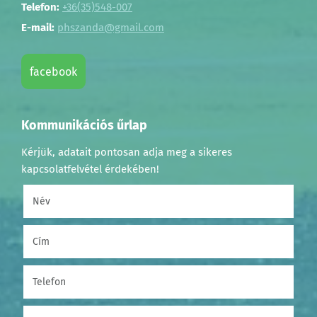
Telefon:
+36(35)548-007
E-mail:
phszanda@gmail.com
facebook
Kommunikációs űrlap
Kérjük, adatait pontosan adja meg a sikeres
kapcsolatfelvétel érdekében!
Név
(kötelező)
Cím
Telefon
(kötelező)