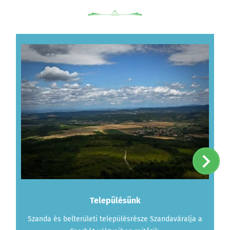
Településünk
Szanda és belterületi településrésze Szandaváralja a