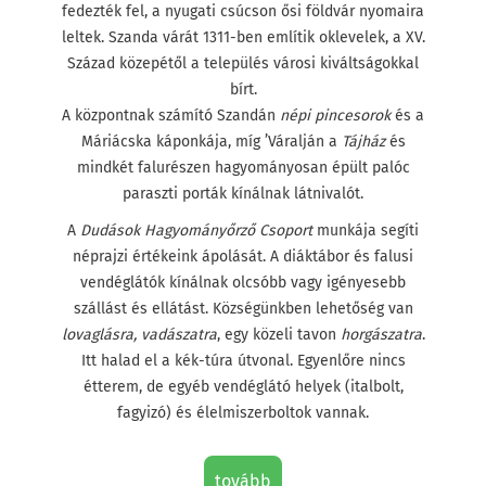
fedezték fel, a nyugati csúcson ősi földvár nyomaira
leltek. Szanda várát 1311-ben említik oklevelek, a XV.
Század közepétől a település városi kiváltságokkal
bírt.
A központnak számító Szandán
népi pincesorok
és a
Máriácska káponkája, míg ’Váralján a
Tájház
és
mindkét falurészen hagyományosan épült palóc
paraszti porták kínálnak látnivalót.
A
Dudások Hagyományőrző Csoport
munkája segíti
néprajzi értékeink ápolását. A diáktábor és falusi
vendéglátók kínálnak olcsóbb vagy igényesebb
szállást és ellátást. Községünkben lehetőség van
lovaglásra, vadászatra
, egy közeli tavon
horgászatra
.
Itt halad el a kék-túra útvonal. Egyenlőre nincs
étterem, de egyéb vendéglátó helyek (italbolt,
fagyizó) és élelmiszerboltok vannak.
tovább