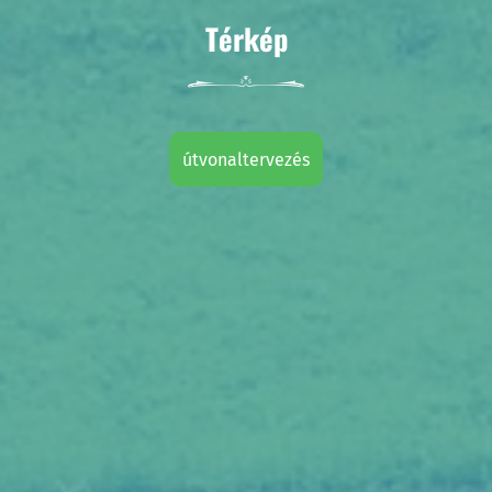
Térkép
útvonaltervezés