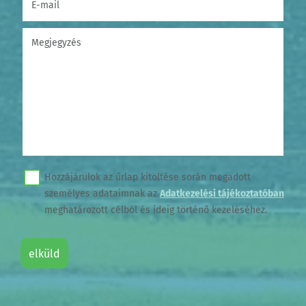
E-mail
(kötelező)
Megjegyzés
Hozzájárulok az űrlap kitöltése során megadott
személyes adataimnak az
Adatkezelési tájékoztatóban
meghatározott célból és ideig történő kezeléséhez.
elküld