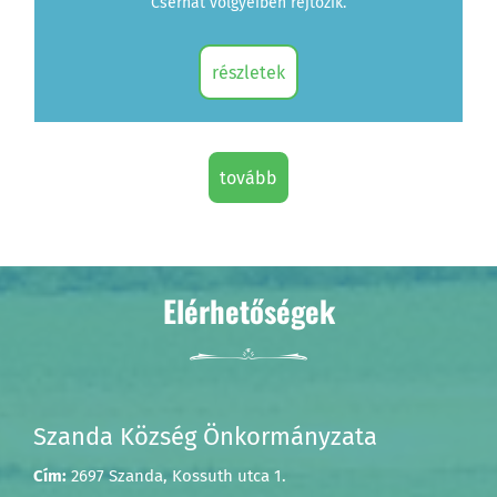
Cserhát völgyeiben rejtőzik.
részletek
tovább
Elérhetőségek
Szanda Község Önkormányzata
Cím:
2697 Szanda, Kossuth utca 1.