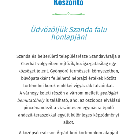
Köszöntő
Üdvözöljük Szanda falu
honlapján!
Szanda és belterületi településrésze Szandaváralja a
Cserhát völgyeiben rejtőzik, közigazgatásilag egy
községet jelent. Gyönyörű természeti környezetben,
búvópatakként fellelhető néprajzi értékek között
történelmi korok emlékei vigyázzák falvainkat.
A várhegy keleti részén a várrom mellett
geológiai
bemutatóhely
is található, ahol az oszlopos elválású
piroxénandezit a vízszintesen egymásra épülő
andezit-teraszokkal együtt különleges képződményt
alkot.
A középső csúcson Árpád-kori körtemplom alapjait