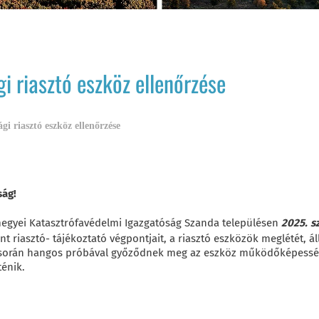
i riasztó eszköz ellenőrzése
gi riasztó eszköz ellenőrzése
ság!
egyei Katasztrófavédelmi Igazgatóság Szanda településen
2025. s
int riasztó- tájékoztató végpontjait, a riasztó eszközök meglétét,
 során hangos próbával győződnek meg az eszköz működőképesség
ténik.