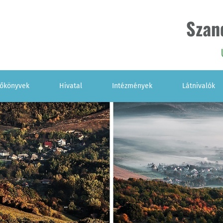
Szan
zőkönyvek
Hivatal
Intézmények
Látnivalók