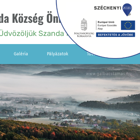
da Község Önkormányzata
Üdvözöljük Szanda falu honlapján!
Galéria
Pályázatok
További Menük
Kisebbségi
Önkormányzat
Vendégkönyv
IKSZT