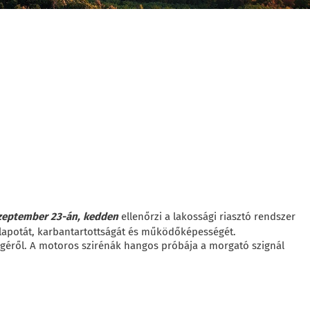
Egyház
Elektronikus
Ügyintézés
Hírek
Elérhetőségek
Választási
zeptember 23-án, kedden
ellenőrzi a lakossági riasztó rendszer
Információk
 állapotát, karbantartottságát és működőképességét.
éről. A motoros szirénák hangos próbája a morgató szignál