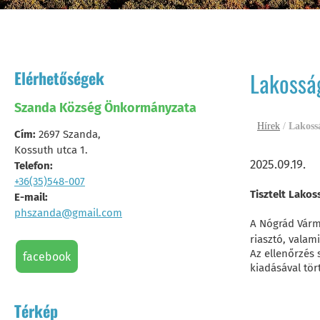
Elérhetőségek
Lakosság
Szanda Község Önkormányzata
Hírek
/
Lakossá
Cím:
2697 Szanda,
Kossuth utca 1.
2025.09.19.
Telefon:
+36(35)548-007
Tisztelt Lakos
E-mail:
phszanda@gmail.com
A Nógrád Várm
riasztó, valam
Az ellenőrzés
facebook
kiadásával tör
Térkép