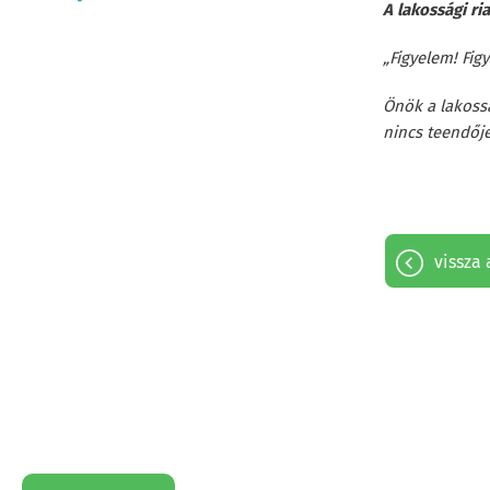
A lakossági r
„Figyelem! Fig
Önök a lakoss
nincs teendője
vissza 