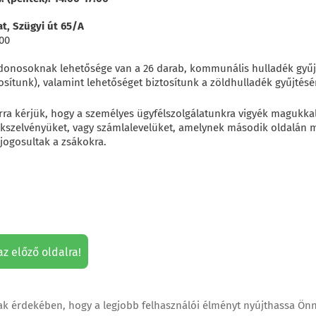
t,
Szügyi út 65/A
00
jdonosoknak lehetősége van a 26 darab, kommunális hulladék gyűjt
osítunk), valamint lehetőséget biztosítunk a zöldhulladék gyűjtésé
rra kérjük, hogy a személyes ügyfélszolgálatunkra vigyék magukka
kkszelvényüket, vagy számlalevelüket, amelynek második oldalán m
 jogosultak a zsákokra.
az előző oldalra!
 érdekében, hogy a legjobb felhasználói élményt nyújthassa Önn