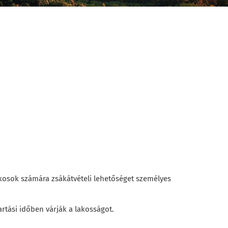
Egyház
Elektronikus
Ügyintézés
Hírek
Elérhetőségek
Választási
Információk
kosok számára zsákátvételi lehetőséget személyes
artási időben várják a lakosságot.