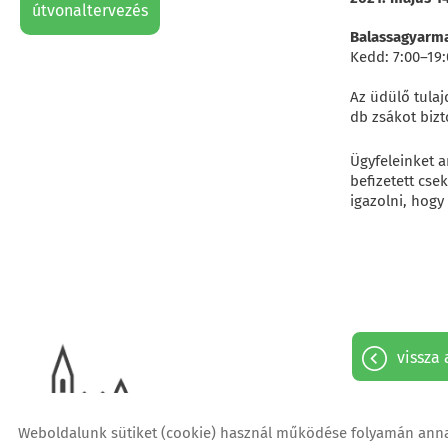
útvonaltervezés
Balassagyarma
Kedd: 7:00–19:
Az üdülő tula
db zsákot bizt
Ügyfeleinket a
befizetett cse
igazolni, hogy
vissza 
Weboldalunk sütiket (cookie) használ működése folyamán annak