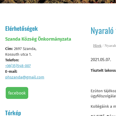
Elérhetőségek
Nyaraló 
Szanda Község Önkormányzata
Hírek
/
Nyaraló
Cím:
2697 Szanda,
Kossuth utca 1.
2021.05.07.
Telefon:
+36(35)548-007
Tisztelt lakoss
E-mail:
phszanda@gmail.com
Ezúton tájékoz
facebook
ügyfélszolgála
Kollégáink a m
Térkép