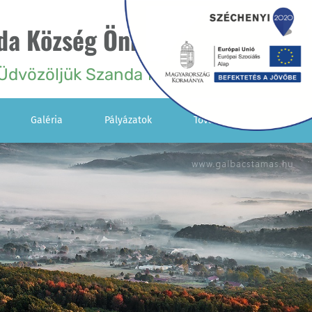
da Község Önkormányzata
Üdvözöljük Szanda falu honlapján!
Galéria
Pályázatok
További Menük
Kisebbségi
Önkormányzat
Vendégkönyv
IKSZT