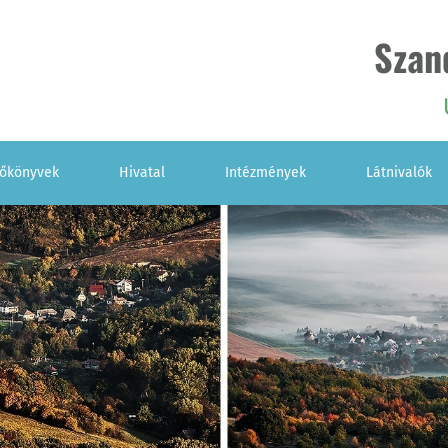
Szan
zőkönyvek
Hivatal
Intézmények
Látnivalók