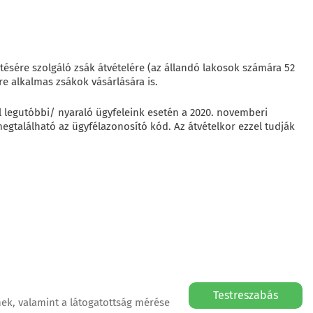
ésére szolgáló zsák átvételére (az állandó lakosok számára 52
re alkalmas zsákok vásárlására is.
l legutóbbi/ nyaraló ügyfeleink esetén a 2020. novemberi
egtalálható az ügyfélazonosító kód. Az átvételkor ezzel tudják
Testreszabás
ek, valamint a látogatottság mérése