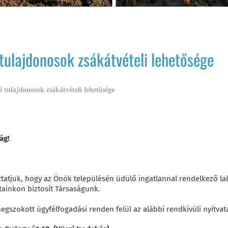
tulajdonosok zsákátvételi lehetősége
 tulajdonosok zsákátvételi lehetősége
ág!
tatjuk, hogy az Önök településén üdülő ingatlannal rendelkező la
tainkon biztosít Társaságunk.
egszokott ügyfélfogadási renden felül az alábbi rendkívüli nyitvat