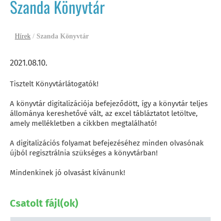
Szanda Könyvtár
Hírek
/
Szanda Könyvtár
2021.08.10.
Tisztelt Könyvtárlátogatók!
A könyvtár digitalizációja befejeződött, így a könyvtár teljes
állománya kereshetővé vált, az excel tábláztatot letöltve,
amely mellékletben a cikkben megtalálható!
A digitalizációs folyamat befejezéséhez minden olvasónak
újból regisztrálnia szükséges a könyvtárban!
Mindenkinek jó olvasást kívánunk!
Csatolt fájl(ok)