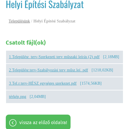
Helyi Építési Szabályzat
Településünk
/
Helyi Építési Szabályzat
Csatolt fájl(ok)
1.Településr. terv-Szerkezeti terv műszaki leírás (2).pdf
[2,18MB]
2.Településr.terv-Szabályozási terv műsz.leí..pdf
[1218,02KB]
3.Tel.r.terv-HÉSZ egységes szerkezet.pdf
[1574,56KB]
térkép.png
[2,04MB]
vissza az előző oldalra!