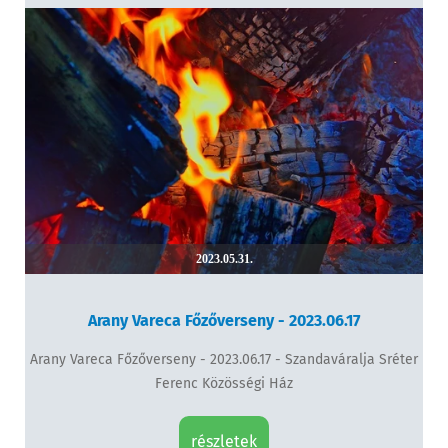
2023.05.31.
Arany Vareca Főzőverseny - 2023.06.17
Arany Vareca Főzőverseny - 2023.06.17 - Szandaváralja Sréter
Ferenc Közösségi Ház
részletek