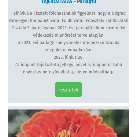
TÁJÉKOZTATÁS - Parlagfű
Felhívjuk a Tisztelt földhasználók figyelmét, hogy a Nógrád
Vármegyei Kormányhivatal Földhivatali Főosztály Földhivatali
Osztály 2. hatóságának 2023. évi parlagfű elleni közérdekű
védekezés ellenőrzési terve alapján:
a 2023. évi parlagfű-helyszínelés ütemezése Szanda
településre vonatkozóan
2023. június 28.
Az időpont tájékoztató jellegű, mivel az időpontot több
tényező is befolyásolhatja, illetve módosíthatja.
részletek