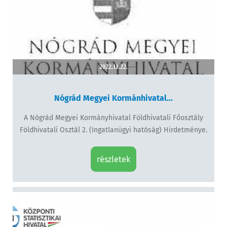
2022.11.22.
Nógrád Megyei Kormánhivatal...
A Nógrád Megyei Kormányhivatal Földhivatali Főosztály
Földhivatali Osztál 2. (Ingatlanügyi hatóság) Hirdetménye.
részletek