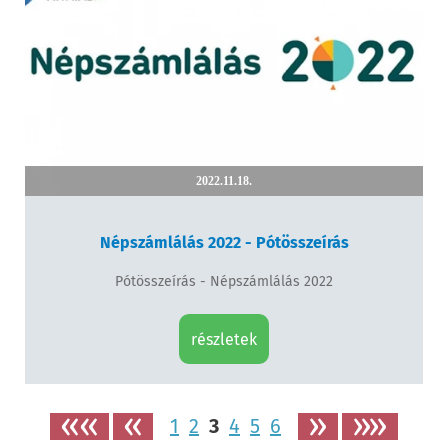
2022.11.18.
Népszámlálás 2022 - Pótösszeírás
Pótösszeírás - Népszámlálás 2022
részletek
««
«
»
»»
1
2
3
4
5
6