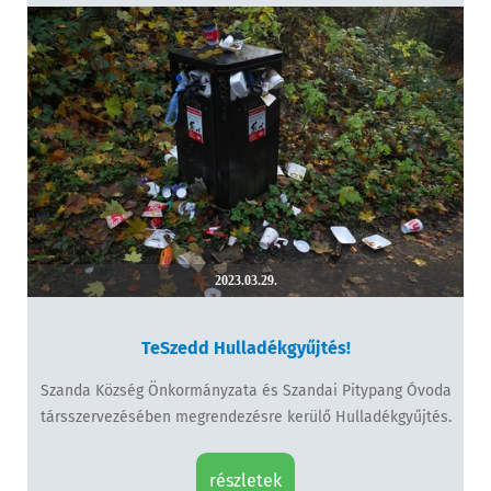
2023.03.29.
TeSzedd Hulladékgyűjtés!
Szanda Község Önkormányzata és Szandai Pitypang Óvoda
társszervezésében megrendezésre kerülő Hulladékgyűjtés.
részletek