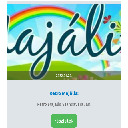
2022.04.26.
Retro Majális!
Retro Majális Szandaváralján!
részletek