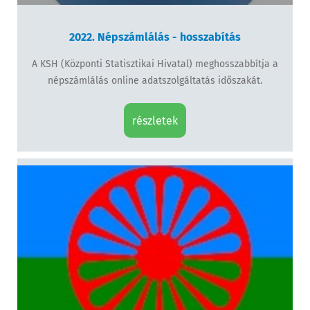
2022. Népszámlálás - hosszabítás
A KSH (Központi Statisztikai Hivatal) meghosszabbítja a
népszámlálás online adatszolgáltatás időszakát.
részletek