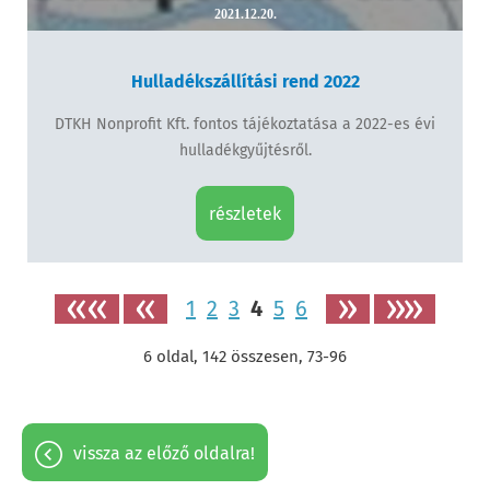
2021.12.20.
Hulladékszállítási rend 2022
DTKH Nonprofit Kft. fontos tájékoztatása a 2022-es évi
hulladékgyűjtésről.
részletek
««
«
»
»»
1
2
3
4
5
6
6
oldal,
142
összesen,
73-96
vissza az előző oldalra!