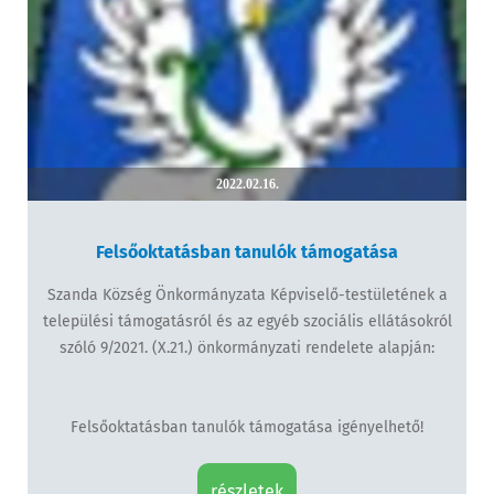
2022.02.16.
Felsőoktatásban tanulók támogatása
Szanda Község Önkormányzata Képviselő-testületének a
települési támogatásról és az egyéb szociális ellátásokról
szóló 9/2021. (X.21.) önkormányzati rendelete alapján:
Felsőoktatásban tanulók támogatása igényelhető!
részletek