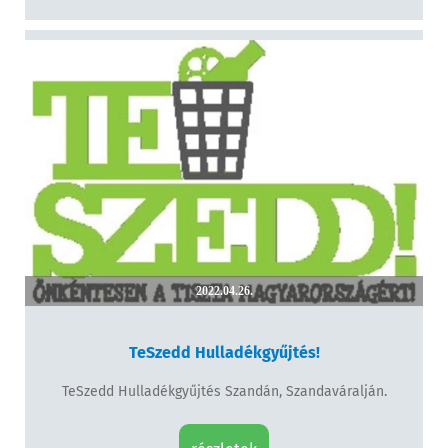
2022.04.26.
TeSzedd Hulladékgyűjtés!
TeSzedd Hulladékgyűjtés Szandán, Szandaváralján.