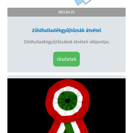
2022.03.25.
Zöldhulladékgyűjtőzsák átvétel
Zöldhulladékgyűjtőzsákok átvételi időpontjai.
részletek