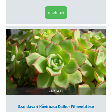
részletek
2022.04.13.
Szandavári Kövirózsa Dalkör Filmvetítése